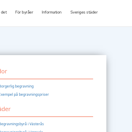
 det
För byråer
Information
Sveriges städer
dor
Borgerlig begravning
Exempel på begravningspriser
äder
Begravningsbyrå i Västerås