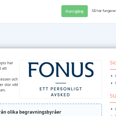
Så här fungerar
Kom igång
Si
nyss har
t att
cessen och
er stor vikt
gen.
St
från olika begravningsbyråer